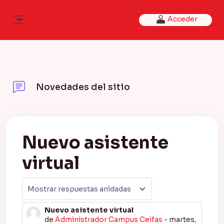
Salta al contenido principal
Acceder
Panel lateral
Novedades del sitio
Nuevo asistente
virtual
Mostrar modo
Nuevo asistente virtual
Número de respuestas: 0
de
Administrador Campus Ceifas
-
martes,