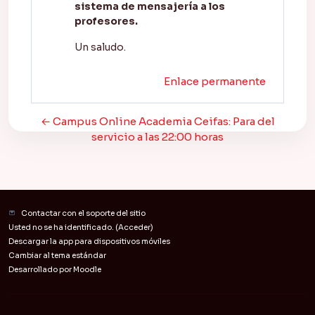
sistema de mensajería a los
profesores.
Un saludo.
Enlace permanente
← Campus Online Academia Ceifas: Para del
servicio a las 22:00 horas
Contactar con el soporte del sitio
Usted no se ha identificado. (
Acceder
)
Descargar la app para dispositivos móviles
Cambiar al tema estándar
Desarrollado por
Moodle