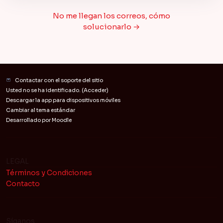
No me llegan los correos, cómo
solucionarlo →
Contactar con el soporte del sitio
Usted no se ha identificado. (
Acceder
)
Descargar la app para dispositivos móviles
Cambiar al tema estándar
Desarrollado por
Moodle
LEGAL
Términos y Condiciones
Contacto
Síganos