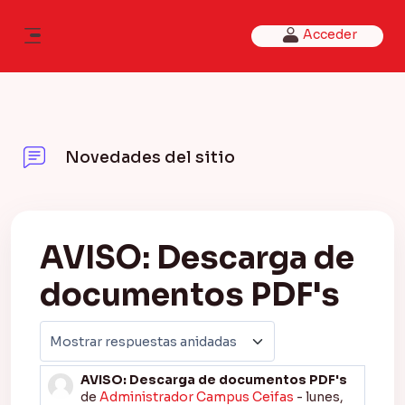
Salta al contenido principal
Acceder
Panel lateral
Novedades del sitio
AVISO: Descarga de
documentos PDF's
Mostrar modo
AVISO: Descarga de documentos PDF's
Número de respuestas: 0
de
Administrador Campus Ceifas
-
lunes,